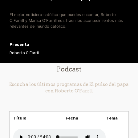
El mejor noticiero católico que puedes encontar, Roberto
O'Farrill y Marisa O'Farrill nos traen los acontecimientos más
relevantes del mundo católico.
Presenta
Roberto O'Farril
Podcast
Escucha los últimos programas de El pulso del papa
con Roberto O'Farril
Título
Fecha
Tema
2024-12-31