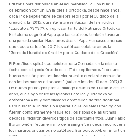
utilizaría para dar pasos en el ecumenismo. 2. Una nueva
celebración común. En la Iglesia Ortodoxa, desde hace años,
cada 1° de septiembre se celebra el día por el Cuidado de la
creación. En 2015, durante la presentación de la encíclica
"Laudato si??????, el representante del Patriarca Ortodoxo
Bartolomé sugirió al Papa que los católicos también tuvieran
una jornada similar. Hace unos días el Papa Francisco anunció
que desde este año 2017, los católicos celebraremos la
"Jornada Mundial de Oración por el Cuidado de la Creación".
El Pontífice explicá que celebrar esta Jornada, en la misma
fecha con la Iglesia Ortodoxa, el 1° de septiembre, "será una
buena ocasión para testimoniar nuestra creciente comunión
con los hermanos ortodoxos". (Vatican Insider, 10 ago. 2017) 3.
Un nuevo paradigma para el diálogo ecumínico. Durante casi mil
años, el diálogo entre las Iglesias Católica y Ortodoxa se
enfrentaba a muy complicados obstáculos de tipo doctrinal.
Para buscar la unidad sin esperar a que los temas teológicos
fueran completamente resueltos, los Papas de las últimas
décadas iniciaron diversos tipos de acercamientos. Juan Pablo
II promovió el "ecumenismo de la sangre", es decir, reconocer a
los mártires cristianos no católicos. Benedicto XVI, en Erfurt en