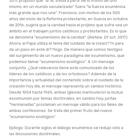
2011, propuso que "la fe, vivida a partir de lo íntimo de uno
mismo, en un mundo secularizado" fuera "la fuerza ecuménica
más grande que nos une". Francisco, con motivo de los 500
años del inicio de la Reforma protestante, en Suecia en octubre
de 2016, sugiriá que la caridad hacia el prójimo que sufre sea un
ámbito en el trabajen juntos católicos y protestantes. Es lo que
se denominá "ecumenismo de la caridad". (Aleteia, 29 oct. 2017)
Ahora, el Papa utiliza el tema del cuidado de la creaci??n para
da un paso en este di??logo. De manera que somos testigos
del surgimiento de un nuevo paradigma del ecumenismo, que
podemos llamar "ecumenismo ecológico". 4. Un mensaje
conjunto. ¿Qué relevancia tiene este comunicado de los
líderes de los católicos y de los ortodoxos? Además de la
importancia y actualidad del contenido sobre el cuidado de la
creación hoy día, el mensaje representa un cambio histórico.
Desde 1054 hasta 1965, ambas Iglesias mantuvieron la mutua
excomunión por temas doctrinales; en cambio hoy, juntas
"hermanadas" proclaman un mensaje válido para los fieles de
ambas confesiones. Se trata del primer fruto del nuevo
"ecumenismo ecológico".
Epílogo. Durante siglos el diálogo ecuménico se redujo sólo a
las discusiones doctrinales.