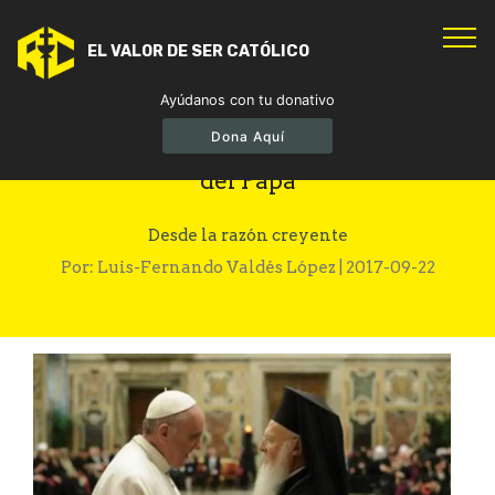
EL VALOR DE SER CATÓLICO
Ayúdanos con tu donativo
Dona Aquí
El nuevo "ecumenismo ecológico"
del Papa
Desde la razón creyente
Por: Luis-Fernando Valdés López | 2017-09-22