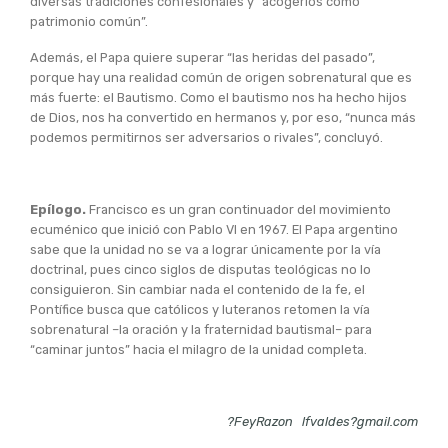
diversas tradiciones confesionales y “acogerlos como
patrimonio común”.
Además, el Papa quiere superar “las heridas del pasado”,
porque hay una realidad común de origen sobrenatural que es
más fuerte: el Bautismo. Como el bautismo nos ha hecho hijos
de Dios, nos ha convertido en hermanos y, por eso, “nunca más
podemos permitirnos ser adversarios o rivales”, concluyó.
Epílogo.
Francisco es un gran continuador del movimiento
ecuménico que inició con Pablo VI en 1967. El Papa argentino
sabe que la unidad no se va a lograr únicamente por la vía
doctrinal, pues cinco siglos de disputas teológicas no lo
consiguieron. Sin cambiar nada el contenido de la fe, el
Pontífice busca que católicos y luteranos retomen la vía
sobrenatural –la oración y la fraternidad bautismal– para
“caminar juntos” hacia el milagro de la unidad completa.
?FeyRazon
lfvaldes?gmail.com