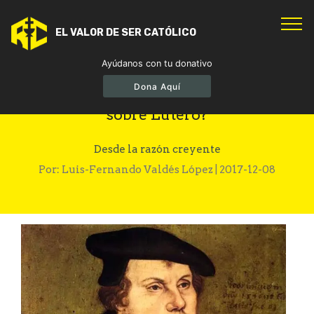
EL VALOR DE SER CATÓLICO
Ayúdanos con tu donativo
Dona Aquí
¿Por qué el Papa pide dejar prejuicios
sobre Lutero?
Desde la razón creyente
Por: Luis-Fernando Valdés López | 2017-12-08