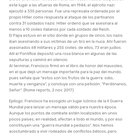
este lugar a las afueras de Roma, en 1944, el ejército nazi
ejecutó a 335 personas. Fue una represalia ordenada por el
propio Hitler como respuesta al ataque de los partisanos
contra 31 soldados nazis. Hitler ordenó que se asesinara al
menos a 10 civiles italianos por cada soldado del Reich.
El Papa estuvo en el sitio donde en grupos de cinco, los nazis
iban asesinando a sus víctimas de un tiro en la nuca. Ahí fueron
asesinados 68 militares y 255 civiles; de ellos, 73 eran judíos.
Allí el Pontífice depositó una rosa blanca en algunas de las
sepulturas y caminó en silencio.
Al terminar, Francisco firmó en el libro de honor del mausoleo,
en el que dejó un mensaje importante para la paz del mundo,
pues señala que “estos son los frutos de la guerra: odio,
muerte y venganza”, y concluye con una petición: “Perdónanos,
Señor”. (Rome reports, 2 nov. 2017)
Epílogo. Francisco ha escogido un lugar icónico de la II Guerra
Mundial para lanzar un mensaje válido para nuestra época.
Aunque los puntos de combate estén localizados en unos
pocos países, en realidad, afectan a todo el mundo, y por eso
constituyen una “guerra mundial a pedazos”. Nos hemos
acostumbrado a vivir rodeados de conflictos bélicos, pero