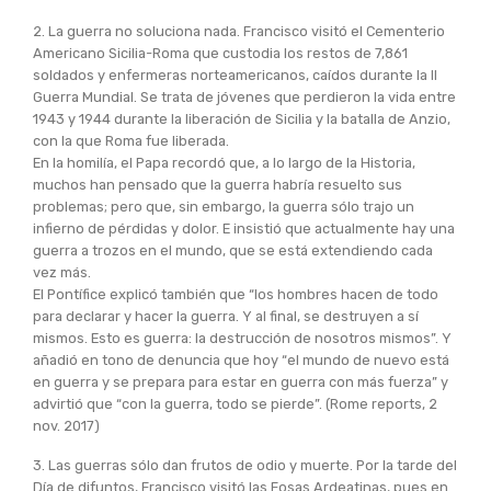
2. La guerra no soluciona nada. Francisco visitó el Cementerio
Americano Sicilia-Roma que custodia los restos de 7,861
soldados y enfermeras norteamericanos, caídos durante la II
Guerra Mundial. Se trata de jóvenes que perdieron la vida entre
1943 y 1944 durante la liberación de Sicilia y la batalla de Anzio,
con la que Roma fue liberada.
En la homilía, el Papa recordó que, a lo largo de la Historia,
muchos han pensado que la guerra habría resuelto sus
problemas; pero que, sin embargo, la guerra sólo trajo un
infierno de pérdidas y dolor. E insistió que actualmente hay una
guerra a trozos en el mundo, que se está extendiendo cada
vez más.
El Pontífice explicó también que “los hombres hacen de todo
para declarar y hacer la guerra. Y al final, se destruyen a sí
mismos. Esto es guerra: la destrucción de nosotros mismos”. Y
añadió en tono de denuncia que hoy “el mundo de nuevo está
en guerra y se prepara para estar en guerra con más fuerza” y
advirtió que “con la guerra, todo se pierde”. (Rome reports, 2
nov. 2017)
3. Las guerras sólo dan frutos de odio y muerte. Por la tarde del
Día de difuntos, Francisco visitó las Fosas Ardeatinas, pues en