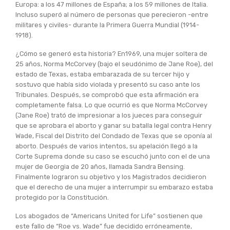
Europa: a los 47 millones de España; a los 59 millones de Italia.
Incluso superó al número de personas que perecieron -entre
militares y civiles- durante la Primera Guerra Mundial (1914-
1918).
¿Cómo se generó esta historia? En1969, una mujer soltera de
25 años, Norma McCorvey (bajo el seudónimo de Jane Roe), del
estado de Texas, estaba embarazada de su tercer hijo y
sostuvo que había sido violada y presentó su caso ante los
Tribunales. Después, se comprobó que esta afirmación era
completamente falsa. Lo que ocurrió es que Norma McCorvey
(Jane Roe) trató de impresionar a los jueces para conseguir
que se aprobara el aborto y ganar su batalla legal contra Henry
Wade, Fiscal del Distrito del Condado de Texas que se oponía al
aborto. Después de varios intentos, su apelación llegó a la
Corte Suprema donde su caso se escuchó junto con el de una
mujer de Georgia de 20 años, llamada Sandra Bensing.
Finalmente lograron su objetivo y los Magistrados decidieron
que el derecho de una mujer a interrumpir su embarazo estaba
protegido por la Constitución.
Los abogados de “Americans United for Life” sostienen que
este fallo de “Roe vs. Wade” fue decidido erróneamente,