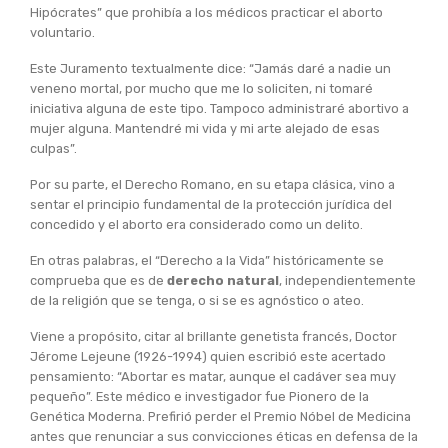
Hipócrates” que prohibía a los médicos practicar el aborto
voluntario.
Este Juramento textualmente dice: “Jamás daré a nadie un
veneno mortal, por mucho que me lo soliciten, ni tomaré
iniciativa alguna de este tipo. Tampoco administraré abortivo a
mujer alguna. Mantendré mi vida y mi arte alejado de esas
culpas”.
Por su parte, el Derecho Romano, en su etapa clásica, vino a
sentar el principio fundamental de la protección jurídica del
concedido y el aborto era considerado como un delito.
En otras palabras, el “Derecho a la Vida” históricamente se
comprueba que es de
derecho natural
, independientemente
de la religión que se tenga, o si se es agnóstico o ateo.
Viene a propósito, citar al brillante genetista francés, Doctor
Jérome Lejeune (1926-1994) quien escribió este acertado
pensamiento: “Abortar es matar, aunque el cadáver sea muy
pequeño”. Este médico e investigador fue Pionero de la
Genética Moderna. Prefirió perder el Premio Nóbel de Medicina
antes que renunciar a sus convicciones éticas en defensa de la