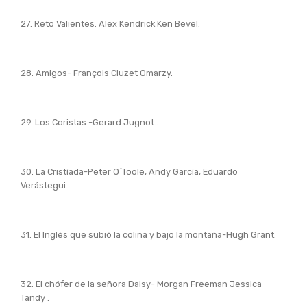
27. Reto Valientes. Alex Kendrick Ken Bevel.
28. Amigos- François Cluzet Omarzy.
29. Los Coristas -Gerard Jugnot..
30. La Cristíada-Peter O´Toole, Andy García, Eduardo
Verástegui.
31. El Inglés que subió la colina y bajo la montaña-Hugh Grant.
32. El chófer de la señora Daisy- Morgan Freeman Jessica
Tandy .