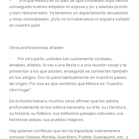
- “¡Porque México es un país de oportunidades! Aquí hemos
conseguido buenos empleos mi esposa y yo, y además pronto
y bien remunerados. Ya tenemos un departamento amueblado
y otras comodidades. ¡Esto no lo hubiéramos ni siquiera soñado
en nuestro país!
Otros profesionistas añaden:
- Por otra parte, ustedes son sumamente cordiales,
amables, afables. Si vas a una fiesta o a una reunión social y te
presentan a los que asisten, enseguida se convierten también
en tus amigos. Eso no pasa habitualmente en nuestros países
de origen. Por eso es que sentimos que México es “nuestro
otro hogar”.
De la misma manera, muchos otros afirman que les admira
profundamente la rica cultura mexicana, su arte, su Literatura,
su historia, su folklore; sus bellísimos paisajes naturales, sus
hermosas playas; sus pueblos mágicos.
Hay quienes confiesan que les ha impactado sobremanera
conocer Oaxaca, Morelia, Querétaro, Puebla, Guanajuato, etc., y