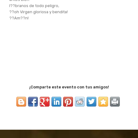
l??branos de todo peligro,
??oh Virgen gloriosa y bendita!
??Am??n!
¡Comparte este evento con tus amigos!