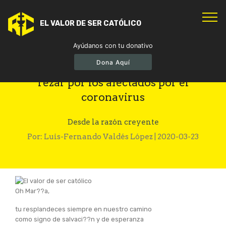
EL VALOR DE SER CATÓLICO
Ayúdanos con tu donativo
Dona Aquí
Oración del Papa Francisco para
rezar por los afectados por el
coronavirus
Desde la razón creyente
Por: Luis-Fernando Valdés López | 2020-03-23
Oh Mar??a,
tu resplandeces siempre en nuestro camino
como signo de salvaci??n y de esperanza