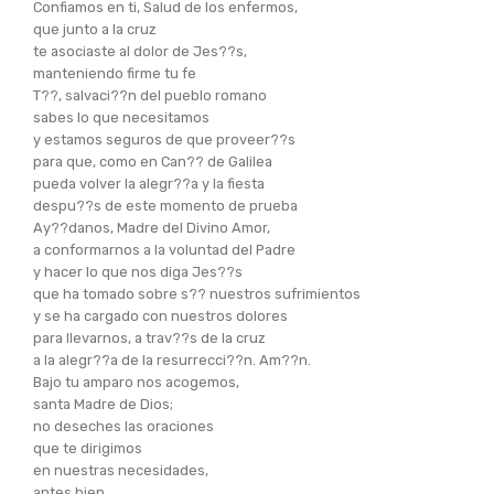
Confiamos en ti, Salud de los enfermos,
que junto a la cruz
te asociaste al dolor de Jes??s,
manteniendo firme tu fe
T??, salvaci??n del pueblo romano
sabes lo que necesitamos
y estamos seguros de que proveer??s
para que, como en Can?? de Galilea
pueda volver la alegr??a y la fiesta
despu??s de este momento de prueba
Ay??danos, Madre del Divino Amor,
a conformarnos a la voluntad del Padre
y hacer lo que nos diga Jes??s
que ha tomado sobre s?? nuestros sufrimientos
y se ha cargado con nuestros dolores
para llevarnos, a trav??s de la cruz
a la alegr??a de la resurrecci??n. Am??n.
Bajo tu amparo nos acogemos,
santa Madre de Dios;
no deseches las oraciones
que te dirigimos
en nuestras necesidades,
antes bien