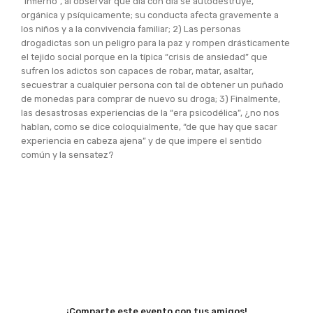
“infierno”, al observar que día con día se autodestruye,
orgánica y psíquicamente; su conducta afecta gravemente a
los niños y a la convivencia familiar; 2) Las personas
drogadictas son un peligro para la paz y rompen drásticamente
el tejido social porque en la típica “crisis de ansiedad” que
sufren los adictos son capaces de robar, matar, asaltar,
secuestrar a cualquier persona con tal de obtener un puñado
de monedas para comprar de nuevo su droga; 3) Finalmente,
las desastrosas experiencias de la “era psicodélica”, ¿no nos
hablan, como se dice coloquialmente, “de que hay que sacar
experiencia en cabeza ajena” y de que impere el sentido
común y la sensatez?
¡Comparte este evento con tus amigos!