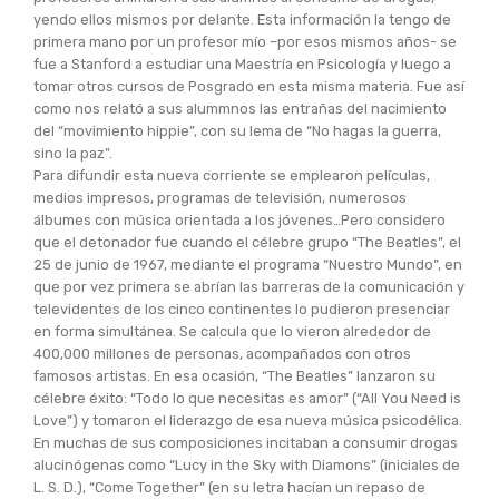
yendo ellos mismos por delante. Esta información la tengo de
primera mano por un profesor mío –por esos mismos años- se
fue a Stanford a estudiar una Maestría en Psicología y luego a
tomar otros cursos de Posgrado en esta misma materia. Fue así
como nos relató a sus alummnos las entrañas del nacimiento
del “movimiento hippie”, con su lema de “No hagas la guerra,
sino la paz”.
Para difundir esta nueva corriente se emplearon películas,
medios impresos, programas de televisión, numerosos
álbumes con música orientada a los jóvenes…Pero considero
que el detonador fue cuando el célebre grupo “The Beatles”, el
25 de junio de 1967, mediante el programa “Nuestro Mundo”, en
que por vez primera se abrían las barreras de la comunicación y
televidentes de los cinco continentes lo pudieron presenciar
en forma simultánea. Se calcula que lo vieron alrededor de
400,000 millones de personas, acompañados con otros
famosos artistas. En esa ocasión, “The Beatles” lanzaron su
célebre éxito: “Todo lo que necesitas es amor” (“All You Need is
Love”) y tomaron el liderazgo de esa nueva música psicodélica.
En muchas de sus composiciones incitaban a consumir drogas
alucinógenas como “Lucy in the Sky with Diamons” (iniciales de
L. S. D.), “Come Together” (en su letra hacían un repaso de