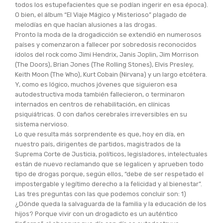
todos los estupefacientes que se podían ingerir en esa época).
O bien, el álbum “El Viaje Mágico y Misterioso” plagado de
melodías en que hacían alusiones a las drogas.
Pronto la moda de la drogadicción se extendió en numerosos
países y comenzaron a fallecer por sobredosis reconocidos
ídolos del rock como Jimi Hendrix, Janis Joplin, Jim Morrison
(The Doors), Brian Jones (The Rolling Stones), Elvis Presley,
Keith Moon (The Who), Kurt Cobain (Nirvana) y un largo etcétera.
Y, como es lógico, muchos jóvenes que siguieron esa
autodestructiva moda también fallecieron, o terminaron
internados en centros de rehabilitación, en clínicas
psiquiátricas. O con daños cerebrales irreversibles en su
sistema nervioso.
Lo que resulta más sorprendente es que, hoy en día, en
nuestro país, dirigentes de partidos, magistrados de la
Suprema Corte de Justicia, políticos, legisladores, intelectuales
están de nuevo reclamando que se legalicen y aprueben todo
tipo de drogas porque, según ellos, “debe de ser respetado el
impostergable y legítimo derecho a la felicidad y al bienestar”.
Las tres preguntas con las que podemos concluir son: 1)
¿Dónde queda la salvaguarda de la familia y la educación de los
hijos? Porque vivir con un drogadicto es un auténtico