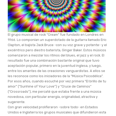
El grupo musical de rock “Cream” fue fundado en Londres en
1966. Lo componían un superdotado de la guitarra llamado Eric
Clapton, el bajista Jack Bruce -con su voz grave y potente- y el
excéntrico pero diestro baterista, Ginger Baker. Estos músicos
comenzaron a mezclar los ritmos del blues, el jazz y el rock. El
resultado fue una combinación bastante original que tuvo
aceptación popular, primero en la juventud inglesa, y luego,
entre los amantes de las creaciones vanguardistas. A ellos se
les reconoce como los iniciadores de la “Música Psicodélica”.
Por esos años, cuando escuché por vez primera “El brillo de tu
amor” (“Sunhine of Your Love”) y “Cruce de Caminos”
(“Crossroads”), me percaté que estaba frente a una música
novedosa, con particular energía, originalidad, atractiva y
sugerente.
Con gran velocidad proliferaron –sobre todo- en Estados
Unidos e Inglaterra los grupos musicales que difundieron esta