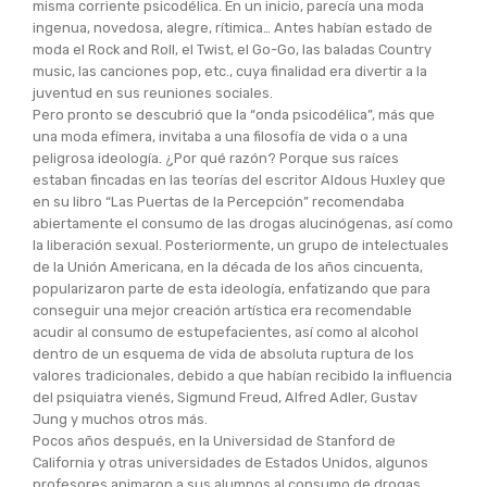
misma corriente psicodélica. En un inicio, parecía una moda
ingenua, novedosa, alegre, rítimica… Antes habían estado de
moda el Rock and Roll, el Twist, el Go-Go, las baladas Country
music, las canciones pop, etc., cuya finalidad era divertir a la
juventud en sus reuniones sociales.
Pero pronto se descubrió que la “onda psicodélica”, más que
una moda efímera, invitaba a una filosofía de vida o a una
peligrosa ideología. ¿Por qué razón? Porque sus raíces
estaban fincadas en las teorías del escritor Aldous Huxley que
en su libro “Las Puertas de la Percepción” recomendaba
abiertamente el consumo de las drogas alucinógenas, así como
la liberación sexual. Posteriormente, un grupo de intelectuales
de la Unión Americana, en la década de los años cincuenta,
popularizaron parte de esta ideología, enfatizando que para
conseguir una mejor creación artística era recomendable
acudir al consumo de estupefacientes, así como al alcohol
dentro de un esquema de vida de absoluta ruptura de los
valores tradicionales, debido a que habían recibido la influencia
del psiquiatra vienés, Sigmund Freud, Alfred Adler, Gustav
Jung y muchos otros más.
Pocos años después, en la Universidad de Stanford de
California y otras universidades de Estados Unidos, algunos
profesores animaron a sus alumnos al consumo de drogas,