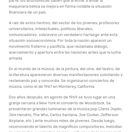
parte, los economistas saben que al echar a andar la
maquinaria bélica se mejora en forma notable la situación
financiera de un país.
A raíz de estos hechos, del sector de los jóvenes, profesores
universitarios, intelectuales, políticos liberales,
comunicadores…sobrevino un verdadero hartazgo ante esta
situación socioeconómica. Por toda la nación apareció un
movimiento fraterno y pacifista, que reclamaba diálogo,
acercamiento y apertura entre las naciones antes que la lucha
armada.
En el mundo de la música, de la pintura, del cine, del teatro, de
la literatura aparecieron diversas manifestaciones solicitando y
reclamando paz y concordia. Se organizaron conciertos de
música, como el de 1967 en Monterey, California.
Dos años después, en agosto de 1969 se tuvo lugar en una
granja cercana a New York el concierto de Woodstock. Se
presentaron grandes luminarias de la música pop (Janis Joplin,
Jimi Hendrix, The Who, Carlos Santana, Joe Cocker, Jefferson
Airplane, etc.) ante muchos miles de jóvenes. Desde luego,
reconociendo el talento de magníficos compositores, melodías