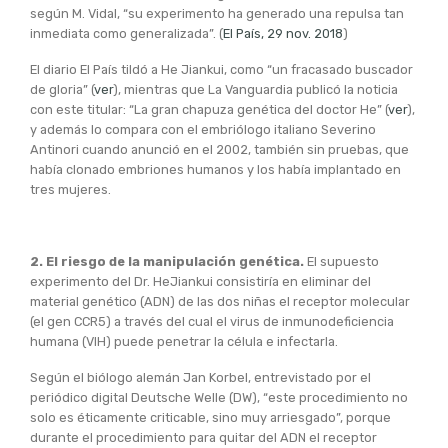
según M. Vidal, “su experimento ha generado una repulsa tan
inmediata como generalizada”. (
El País, 29 nov. 2018
)
El diario El País tildó a He Jiankui, como “un fracasado buscador
de gloria” (
ver
), mientras que La Vanguardia publicó la noticia
con este titular: “La gran chapuza genética del doctor He” (
ver
),
y además lo compara con el embriólogo italiano Severino
Antinori cuando anunció en el 2002, también sin pruebas, que
había clonado embriones humanos y los había implantado en
tres mujeres.
2. El riesgo de la manipulación genética.
El supuesto
experimento del Dr. HeJiankui consistiría en eliminar del
material genético (ADN) de las dos niñas el receptor molecular
(el gen CCR5) a través del cual el virus de inmunodeficiencia
humana (VIH) puede penetrar la célula e infectarla.
Según el biólogo alemán Jan Korbel, entrevistado por el
periódico digital Deutsche Welle (DW), “este procedimiento no
solo es éticamente criticable, sino muy arriesgado”, porque
durante el procedimiento para quitar del ADN el receptor