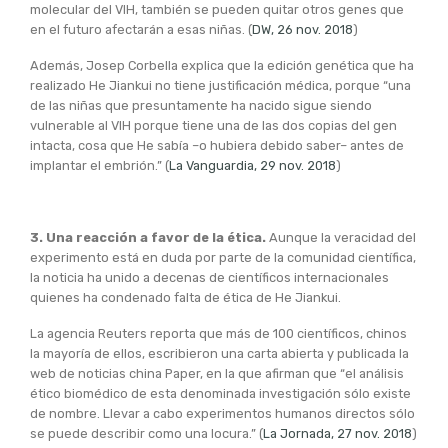
molecular del VIH, también se pueden quitar otros genes que
en el futuro afectarán a esas niñas. (
DW, 26 nov. 2018
)
Además, Josep Corbella explica que la edición genética que ha
realizado He Jiankui no tiene justificación médica, porque “una
de las niñas que presuntamente ha nacido sigue siendo
vulnerable al VIH porque tiene una de las dos copias del gen
intacta, cosa que He sabía –o hubiera debido saber– antes de
implantar el embrión.” (
La Vanguardia, 29 nov. 2018
)
3. Una reacción a favor de la ética.
Aunque la veracidad del
experimento está en duda por parte de la comunidad científica,
la noticia ha unido a decenas de científicos internacionales
quienes ha condenado falta de ética de He Jiankui.
La agencia Reuters reporta que más de 100 científicos, chinos
la mayoría de ellos, escribieron una carta abierta y publicada la
web de noticias china Paper, en la que afirman que “el análisis
ético biomédico de esta denominada investigación sólo existe
de nombre. Llevar a cabo experimentos humanos directos sólo
se puede describir como una locura.” (
La Jornada, 27 nov. 2018
)