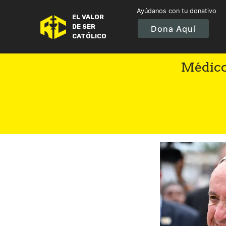
Ayúdanos con tu donativo
EL VALOR
DE SER
Dona Aquí
CATÓLICO
Médico