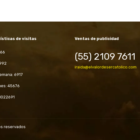
ísticas de visitas
Ventas de publicidad
966
(55) 2109 7611
 992
iraida@elvalordesercatolico.com
semana: 6917
mes: 45676
 1022691
hos reservados