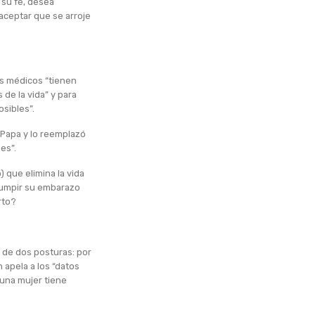
 su fe, desea
 aceptar que se arroje
os médicos “tienen
de la vida” y para
sibles”.
l Papa y lo reemplazó
es”.
) que elimina la vida
rumpir su embarazo
rto?
o de dos posturas: por
n apela a los “datos
 una mujer tiene