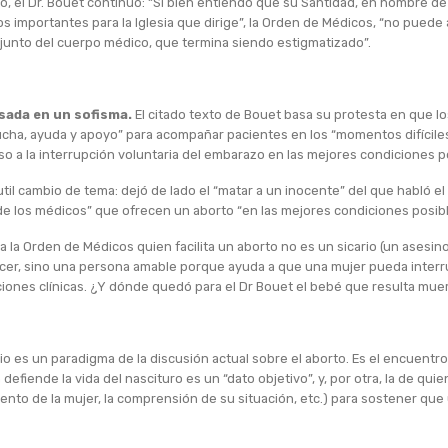
, el Dr. Bouet continuó: “Si bien entiendo que su Santidad, en nombre de
os importantes para la Iglesia que dirige”, la Orden de Médicos, “no puede
njunto del cuerpo médico, que termina siendo estigmatizado”.
sada en un sofisma.
El citado texto de Bouet basa su protesta en que l
cha, ayuda y apoyo” para acompañar pacientes en los “momentos difíciles 
o a la interrupción voluntaria del embarazo en las mejores condiciones po
sutil cambio de tema: dejó de lado el “matar a un inocente” del que habló e
de los médicos” que ofrecen un aborto “en las mejores condiciones posibl
a la Orden de Médicos quien facilita un aborto no es un sicario (un asesino
er, sino una persona amable porque ayuda a que una mujer pueda inter
ciones clínicas. ¿Y dónde quedó para el Dr Bouet el bebé que resulta mue
o es un paradigma de la discusión actual sobre el aborto. Es el encuentr
 defiende la vida del nascituro es un “dato objetivo”, y, por otra, la de quie
miento de la mujer, la comprensión de su situación, etc.) para sostener que