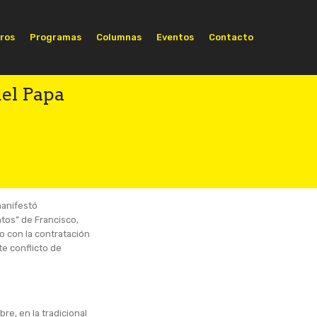
ros
Programas
Columnas
Eventos
Contacto
el Papa
manifestó
tos” de Francisco,
o con la contratación
te conflicto de
re, en la tradicional