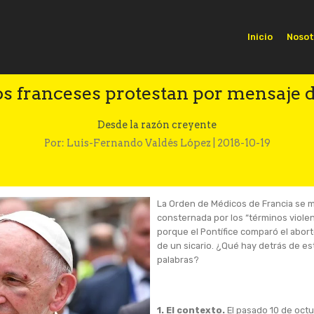
Inicio
Nosot
s franceses protestan por mensaje d
Desde la razón creyente
Por: Luis-Fernando Valdés López | 2018-10-19
La Orden de Médicos de Francia se 
consternada por los “términos violen
porque el Pontífice comparó el abort
de un sicario. ¿Qué hay detrás de es
palabras?
1. El contexto.
El pasado 10 de octub