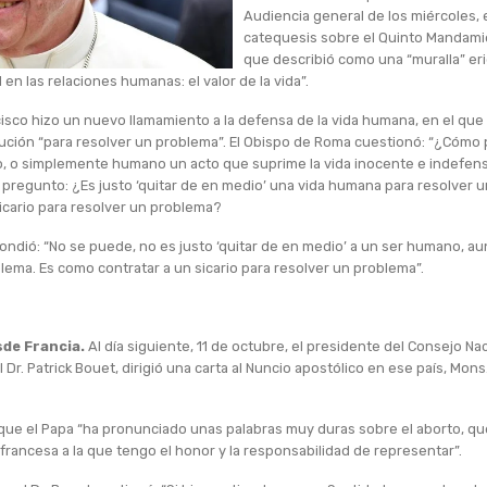
Audiencia general de los miércoles, 
catequesis sobre el Quinto Mandamie
que describió como una “muralla” er
en las relaciones humanas: el valor de la vida”.
cisco hizo un nuevo llamamiento a la defensa de la vida humana, en el que 
ución “para resolver un problema”. El Obispo de Roma cuestionó: “¿Cómo
ado, o simplemente humano un acto que suprime la vida inocente e indefen
 pregunto: ¿Es justo ‘quitar de en medio’ una vida humana para resolver
sicario para resolver un problema?
ondió: “No se puede, no es justo ‘quitar de en medio’ a un ser humano, 
lema. Es como contratar a un sicario para resolver un problema”.
sde Francia.
Al día siguiente, 11 de octubre, el presidente del Consejo Na
 Dr. Patrick Bouet, dirigió una carta al Nuncio apostólico en ese país, Mons.
ó que el Papa “ha pronunciado unas palabras muy duras sobre el aborto, q
rancesa a la que tengo el honor y la responsabilidad de representar”.