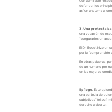
Con admirable respeto
defender los principi
así un anatema al co
3. Una protesta ba
una vocación de escu
“asegurarles un acces
El Dr. Bouet hizo un 
por la “comprensión 
En otras palabras, par
de un humano por nac
en las mejores condi
Epílogo.
Este episodi
una parte, la de quien
subjetivos” (el sufri
derecho a abortar.