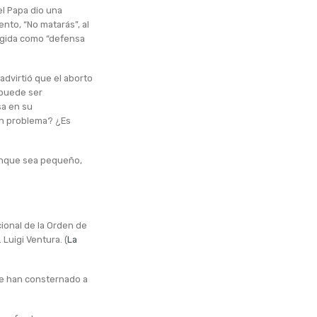
el Papa dio una
nto, “No matarás”, al
igida como “defensa
advirtió que el aborto
 puede ser
sa en su
 un problema? ¿Es
aunque sea pequeño,
cional de la Orden de
 Luigi Ventura. (
La
ue han consternado a