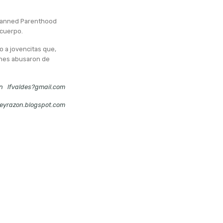
Planned Parenthood
 cuerpo.
o a jovencitas que,
enes abusaron de
n
lfvaldes?gmail.com
eyrazon.blogspot.com