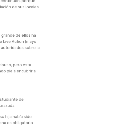
P continúan, porque
lación de sus locales
s grande de ellos ha
e Live Action (mayo
s autoridades sobre la
 abuso, pero esta
ado pie a encubrir a
studiante de
barazada.
u hija había sido
zona es obligatorio