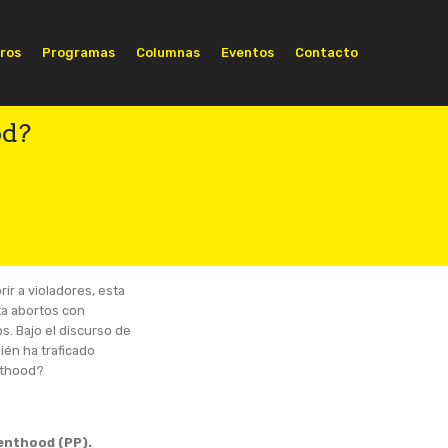
ros
Programas
Columnas
Eventos
Contacto
od?
rir a violadores, esta
ita abortos con
s. Bajo el discurso de
ién ha traficado
enthood?
renthood (PP).