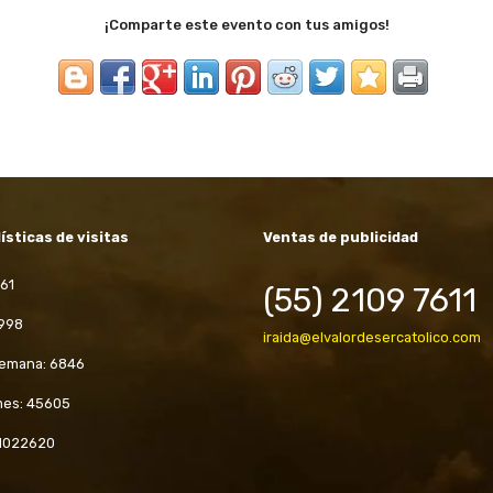
¡Comparte este evento con tus amigos!
ísticas de visitas
Ventas de publicidad
61
(55) 2109 7611
 998
iraida@elvalordesercatolico.com
semana: 6846
mes: 45605
 1022620