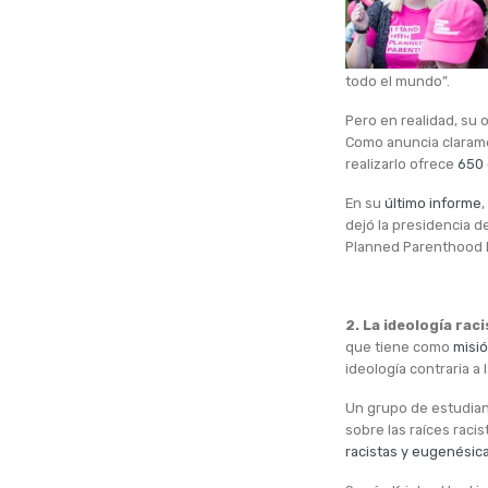
todo el mundo”.
Pero en realidad, su 
Como anuncia clarame
realizarlo ofrece
650 
En su
último informe
,
dejó la presidencia d
Planned Parenthood ll
2. La ideología rac
que tiene como
misi
ideología contraria a l
Un grupo de estudian
sobre las raíces raci
racistas y eugenésic