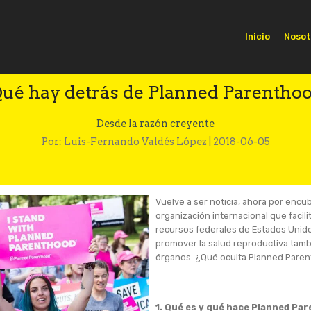
Inicio
Nosot
ué hay detrás de Planned Parentho
Desde la razón creyente
Por: Luis-Fernando Valdés López | 2018-06-05
Vuelve a ser noticia, ahora por encub
organización internacional que facil
recursos federales de Estados Unido
promover la salud reproductiva tamb
órganos. ¿Qué oculta Planned Par
1. Qué es y qué hace Planned Pa