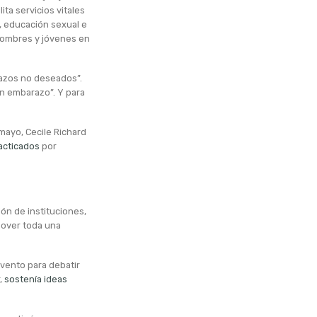
ilita servicios vitales
, educación sexual e
hombres y jóvenes en
arazos no deseados”.
n embarazo”. Y para
 mayo, Cecile Richard
acticados
por
ón de instituciones,
mover toda una
vento para debatir
,
sostenía ideas