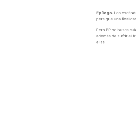
Epílogo.
Los escánda
persigue una finalidad
Pero PP no busca cuid
además de sufrir el 
ellas.