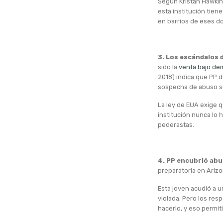
Según Kristan Hawkins
esta institución tien
en barrios de eses do
3. Los escándalos 
sido la
venta bajo de
2018) indica que PP d
sospecha de abuso s
La ley de EUA exige q
institución nunca lo h
pederastas.
4. PP encubrió ab
preparatoria en Arizo
Esta joven acudió a u
violada. Pero los resp
hacerlo, y eso permit