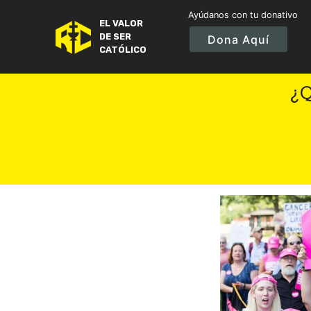
Ayúdanos con tu donativo
EL VALOR
DE SER
Dona Aquí
CATÓLICO
¿Q