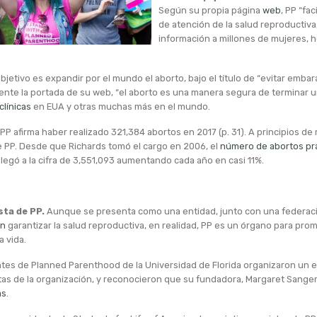
Según su propia página
web
, PP “fac
de atención de la salud reproductiva
información a millones de mujeres, 
objetivo es expandir por el mundo el aborto, bajo el título de “evitar emb
nte la portada de su web, “el aborto es una manera segura de terminar u
clínicas
en EUA y otras muchas más en el mundo.
 PP afirma haber realizado 321,384 abortos en 2017 (p. 31). A principios de
e PP. Desde que Richards tomó el cargo en 2006, el
número de abortos pr
egó a la cifra de 3,551,093 aumentando cada año en casi 11%.
ista de PP.
Aunque se presenta como una entidad, junto con una federaci
ón
garantizar la salud reproductiva, en realidad, PP es un órgano para pro
a vida.
tes de Planned Parenthood de la Universidad de Florida organizaron un e
stas de la organización, y reconocieron que su fundadora, Margaret Sanger
as
.