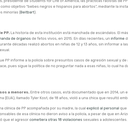
, presidente de Students for Life of America, las prácticas racistas de P
e como objetivo “bebes negros e hispanos para abortos”, mediante la insta
s minorías (
Beitbart
).
de PP.
La historia de esta institución está manchada de escándalos. El má
manda de órganos
de fetos vivos, en 2015. En días recientes, un
informe
d
urante décadas realizó abortos en niñas de 12 y 13 años, sin informar a la
exual.
ue PP informe a la policía sobre presuntos casos de agresión sexual y de
ace, pues sigue la política de no preguntar nada a esas niñas, lo cual ha d
usos a menores.
Entre otros casos, está documentado que en 2014, un e
na (EUA), llamado Tyler Kost, de 18 años, violó a una chica que resultó em
na clínica de PP acompañada por su madre, la cual
explicó al personal
que s
onsables de esa clínica no dieron aviso a la policía, a pesar de que en Ari
ió que el agresor
cometiera otras 18 violaciones
sexuales a adolescentes.