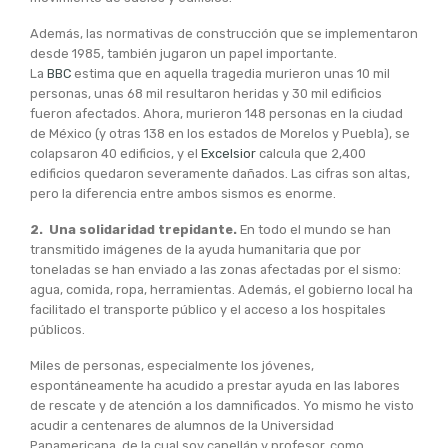
Además, las normativas de construcción que se implementaron
desde 1985, también jugaron un papel importante.
La
BBC
estima que en aquella tragedia murieron unas 10 mil
personas, unas 68 mil resultaron heridas y 30 mil edificios
fueron afectados. Ahora, murieron 148 personas en la ciudad
de México (y otras 138 en los estados de Morelos y Puebla), se
colapsaron 40 edificios, y el
Excelsior
calcula que 2,400
edificios quedaron severamente dañados. Las cifras son altas,
pero la diferencia entre ambos sismos es enorme.
2. Una solidaridad trepidante.
En todo el mundo se han
transmitido imágenes de la ayuda humanitaria que por
toneladas se han enviado a las zonas afectadas por el sismo:
agua, comida, ropa, herramientas. Además, el gobierno local ha
facilitado el transporte público y el acceso a los hospitales
públicos.
Miles de personas, especialmente los jóvenes,
espontáneamente ha acudido a prestar ayuda en las labores
de rescate y de atención a los damnificados. Yo mismo he visto
acudir a centenares de alumnos de la Universidad
Panamericana, de la cual soy capellán y profesor, como